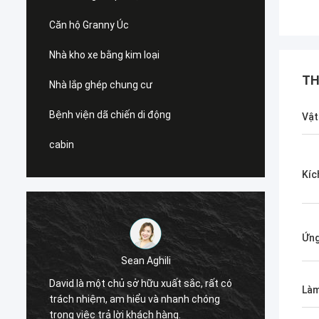
Căn hộ Granny Úc
Nhà kho xe bằng kim loại
TH
Nhà lắp ghép chung cư
Bệnh viện dã chiến di động
Vật
cabin
Kíc
Ứng
Sean Aghili
Tôi th
David là một chủ sở hữu xuất sắc, rất có
Làm
Smarth
trách nhiệm, am hiểu và nhanh chóng
kiếm c
trong việc trả lời khách hàng.