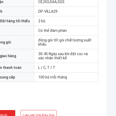
ận
CE,ISO,SAA,SGS
nh
DP-VILLA29
đặt hàng tối thiểu
2 bộ
Có thể đàm phán
đóng gói tốt gói chất lượng xuất
óng gói
khẩu
30-45 Ngày sau khi đặt cọc và
 giao hàng
xác nhận thiết kế
n thanh toán
L / C, T / T
 cung cấp
100 bộ mỗi tháng
 Nhất
Liên Hệ Với Bây Giờ