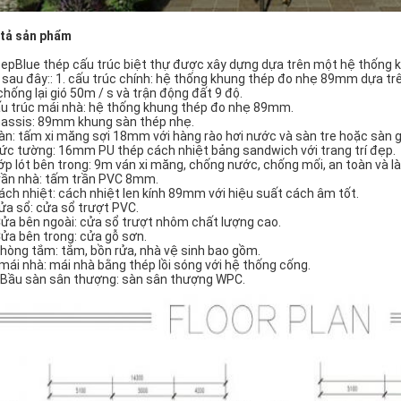
tả sản phẩm
epBlue thép cấu trúc biệt thự được xây dựng dựa trên một hệ thống kh
u sau đây:: 1. cấu trúc chính: hệ thống khung thép đo nhẹ 89mm dựa tr
chống lại gió 50m / s và trận động đất 9 độ.
u trúc mái nhà: hệ thống khung thép đo nhẹ 89mm.
assis: 89mm khung sàn thép nhẹ.
sàn: tấm xi măng sợi 18mm với hàng rào hơi nước và sàn tre hoặc sàn g
Bức tường: 16mm PU thép cách nhiệt bảng sandwich với trang trí đẹp.
Lớp lót bên trong: 9m ván xi măng, chống nước, chống mối, an toàn và 
trần nhà: tấm trần PVC 8mm.
cách nhiệt: cách nhiệt len kính 89mm với hiệu suất cách âm tốt.
cửa sổ: cửa sổ trượt PVC.
ửa bên ngoài: cửa sổ trượt nhôm chất lượng cao.
ửa bên trong: cửa gỗ sơn.
hòng tắm: tắm, bồn rửa, nhà vệ sinh bao gồm.
 mái nhà: mái nhà bằng thép lồi sóng với hệ thống cống.
 Bầu sàn sân thượng: sàn sân thượng WPC.