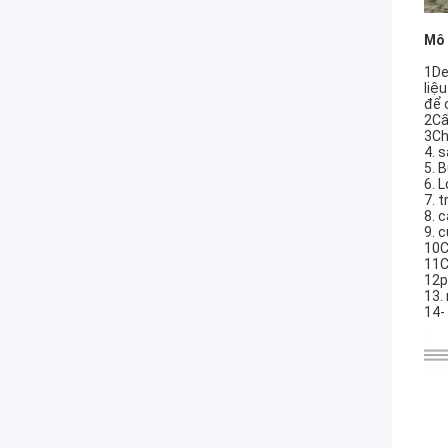
Mô 
1De
liệ
để 
2Cấ
3Ch
4. 
5. 
6. 
7. 
8. 
9. 
10C
11C
12p
13.
14-