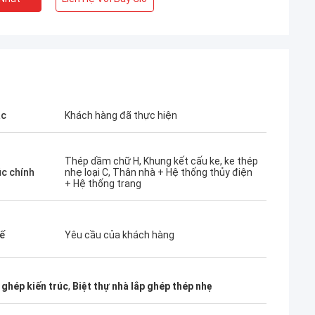
ắc
Khách hàng đã thực hiện
Thép dầm chữ H, Khung kết cấu ke, ke thép
úc chính
nhẹ loại C, Thân nhà + Hệ thống thủy điện
+ Hệ thống trang
kế
Yêu cầu của khách hàng
Bob
Thật là một đội tuyệt vời, tôi rất vui khi
ghép kiến ​​trúc
,
Biệt thự nhà lắp ghép thép nhẹ
blue rất nghiêm
được trở thành đối tác và tôi cũng rất vui
i tin tưởng họ.
khi trở thành những người bạn trong cuộc