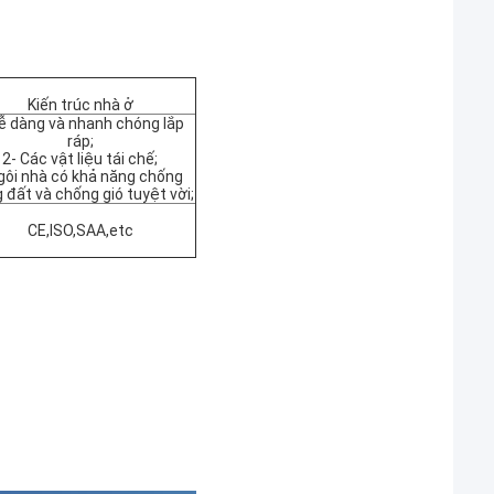
Kiến trúc nhà ở
ễ dàng và nhanh chóng lắp
ráp;
2- Các vật liệu tái chế;
gôi nhà có khả năng chống
 đất và chống gió tuyệt vời;
CE,ISO,SAA,etc