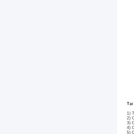
Tại
1) 
2) 
3) 
4) 
5) 