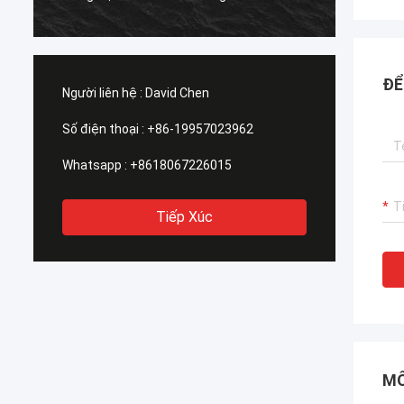
thể vậ
giới.
ĐỂ
Người liên hệ :
David Chen
Số điện thoại :
+86-19957023962
Whatsapp :
+8618067226015
Tiếp Xúc
MÔ