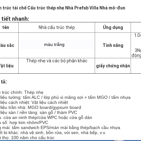
n trúc tái chế Cấu trúc thép nhẹ Nhà Prefab Villa Nhà mô-đun
 tiết nhanh:
tên
Nhà cấu trúc thép
Ứng dụng
1.D
màu trắng
àu sắc
Tính năng
3N
động
Thép nhẹ và các bộ phận khác
ật liệu
giấy chứng nhận
tả:
 trúc chính: Thép nhẹ
 liệu tường: tấm ALC / lớp phủ xi măng sợi + tấm MGO / tấm nhựa
liệu cách nhiệt: Vật liệu cách nhiệt
 liệu trần nhà: MGO board/gypsum board
 liệu sàn / nền tảng: sàn gỗ / thảm PVC
: cửa an ninh thép/cửa WPC hoặc cửa gỗ dán
 sổ: hợp kim nhôm/PVC
 mái: tấm sandwich EPS/màn mái bằng thép/bạch cầu nhựa
ết bị khác: nhà vệ sinh, bồn rửa, vòi sen, nhà bếp, v.v.
i thọ: 100 năm cho cấu trúc