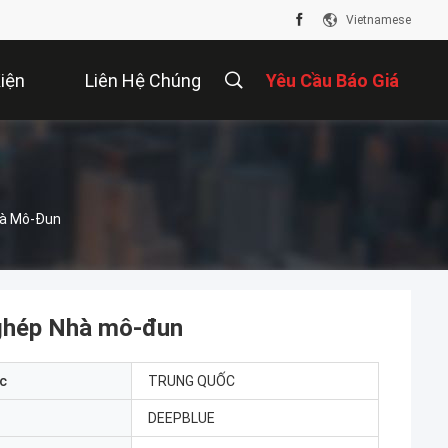
Vietnamese
iện
Liên Hệ Chúng
Yêu Cầu Báo Giá
Tôi
hà Mô-Đun
p ghép Nhà mô-đun
c
TRUNG QUỐC
DEEPBLUE