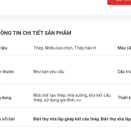
ÔNG TIN CHI TIẾT SẢN PHẨM
 liệu
Thép, Nhiều lựa chọn, Thép hàn H
Màu s
h thước
Như bạn yêu cầu
Cấu tr
Nhà chế tạo thép, nhà xưởng, kho kết cấu
 dụng
Thiết 
thép, sử dụng gia đình, v.v.
Michael Cairns
Gary
ực sự giới thiệu David từ Deep Blue
 nổi bật
Biệt thự nhà lắp ghép kết cấu thép
,
Biệt thự nhà lắp 
ouse cho những người đang tìm
Làm việc nhóm của Deep
ác giải pháp nhà ở khung thép có
túc và có trách nhiệm, tô