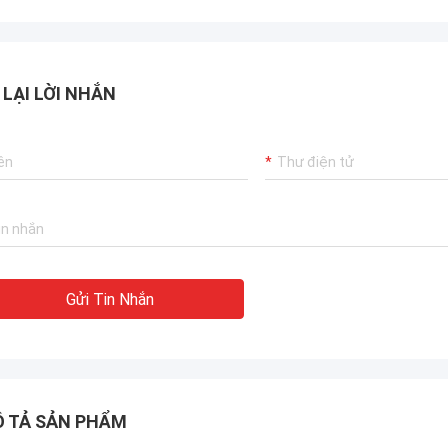
n chuyển đến bất kỳ đâu trên thế
 LẠI LỜI NHẮN
Gửi Tin Nhắn
 TẢ SẢN PHẨM