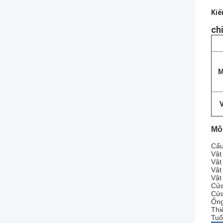
Kiế
chi
M
V
Mô 
Cấu
Vật
Vật 
Vật
Vật
Cửa
Cửa
Ống
Thi
Tuổ