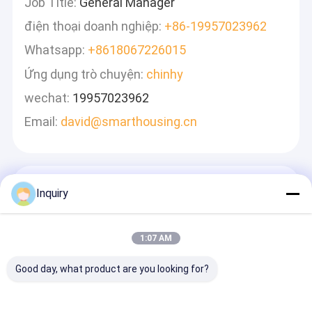
Job Title:
General Manager
điện thoại doanh nghiệp:
+86-19957023962
Whatsapp:
+8618067226015
Ứng dụng trò chuyện:
chinhy
wechat:
19957023962
Email:
david@smarthousing.cn
Để Lại Lời Nhắn
Inquiry
Chúng Tôi Sẽ Trả Lời Nhanh Chóng
1:07 AM
Good day, what product are you looking for?