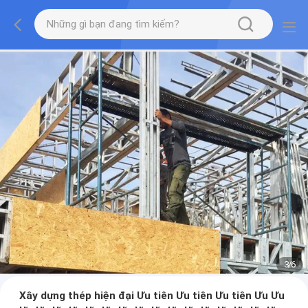
3
/
6
Xây dựng thép hiện đại Ưu tiên Ưu tiên Ưu tiên Ưu Ưu