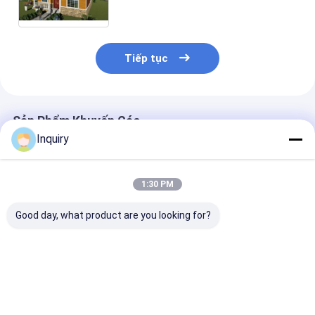
Ưu Ưu Ưu Ưu Ưu Ưu Ưu Ưu Ưu Ưu
Ưu Ưu Ưu Ưu Ưu Ưu
Tiếp tục
Sản Phẩm Khuyến Cáo
Inquiry
1:30 PM
Good day, what product are you looking for?
Bộ nhà tiền chế hiện
Bộ nhà lắp ghép sang
Australian St
đại, nhà lắp ghép,
trọng hai tầng,
Glass Windows
nhà khung thép nhẹ
chứng nhận ICC-ES,
Security Door 
tiêu chuẩn AS/US
hiện đại, di động,
Steel Structu
khung thép nhẹ
được chế tạo 
Giá tốt nhất
Giá tốt nhất
Giá tốt n