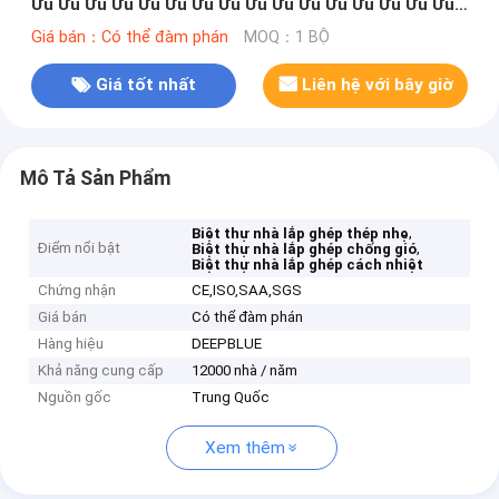
Ưu Ưu Ưu Ưu Ưu Ưu Ưu Ưu Ưu Ưu Ưu Ưu Ưu Ưu Ưu Ưu
Ưu Ưu Ưu Ưu Ưu Ưu Ưu Ưu Ưu Ưu Ưu Ưu Ưu Ưu
Giá bán：Có thể đàm phán
MOQ：1 BỘ
Giá tốt nhất
Liên hệ với bây giờ
Mô Tả Sản Phẩm
,
Biệt thự nhà lắp ghép thép nhẹ
Điểm nổi bật
,
Biệt thự nhà lắp ghép chống gió
Biệt thự nhà lắp ghép cách nhiệt
Chứng nhận
CE,ISO,SAA,SGS
Giá bán
Có thể đàm phán
Hàng hiệu
DEEPBLUE
Khả năng cung cấp
12000 nhà / năm
Nguồn gốc
Trung Quốc
Xem thêm