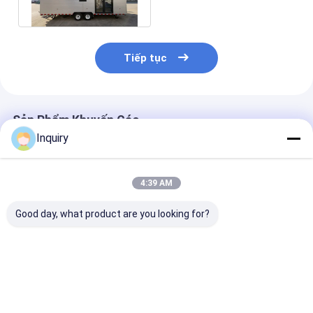
nhẹ
Tiếp tục
Sản Phẩm Khuyến Cáo
Inquiry
4:39 AM
Good day, what product are you looking for?
Ngôi nhà mô-đun
Modular nhà tiền chế
Australia tiêu
nhỏ gọn Nhà nhỏ
Nhà nhỏ trên bánh xe
tốt nhất Trun
trên bánh xe để sống
Cho thuê Hình khung
Nhà nhỏ trên b
di động ở Mỹ
thép gauge nhẹ
sẵn sàng để v
chuyển
Giá tốt nhất
Giá tốt nhất
Giá tốt n