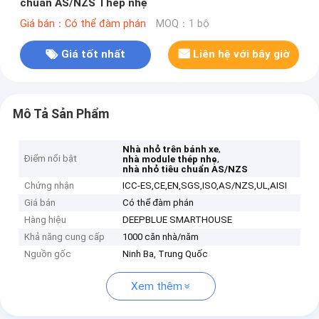
chuẩn AS/NZS Thép nhẹ
Giá bán：Có thể đàm phán
MOQ：1 bộ
Giá tốt nhất
Liên hệ với bây giờ
Mô Tả Sản Phẩm
,
Nhà nhỏ trên bánh xe
Điểm nổi bật
,
nhà module thép nhẹ
nhà nhỏ tiêu chuẩn AS/NZS
Chứng nhận
ICC-ES,CE,EN,SGS,ISO,AS/NZS,UL,AISI
Giá bán
Có thể đàm phán
Hàng hiệu
DEEPBLUE SMARTHOUSE
Khả năng cung cấp
1000 căn nhà/năm
Nguồn gốc
Ninh Ba, Trung Quốc
Xem thêm