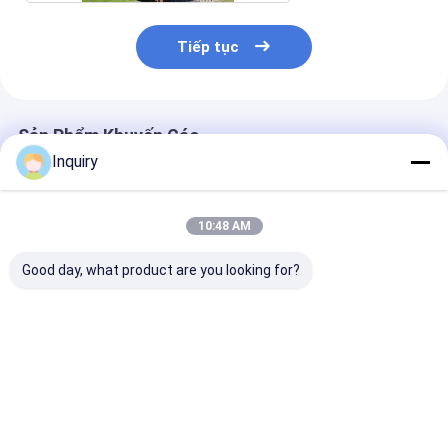
Tiếp tục
Sản Phẩm Khuyến Cáo
Inquiry
10:48 AM
Good day, what product are you looking for?
Nhà lắp ghép sinh
Nhà tiền chế giá rẻ
bán nóng Gard
thái Nhà khung thép
kết cấu thép nhẹ,
Studio Light S
Nhà lắp ghép Nhà lắp
nhà tiền chế cho
nhà tiền chế L
ghép hiện đại nhẹ
Dubai
Granny căn hộ
Giá tốt nhất
Giá tốt nhất
Giá tốt n