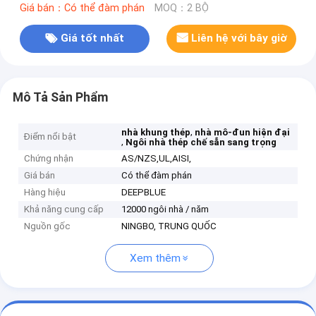
Giá bán：Có thể đàm phán
MOQ：2 BỘ
Giá tốt nhất
Liên hệ với bây giờ
Mô Tả Sản Phẩm
,
nhà khung thép
nhà mô-đun hiện đại
Điểm nổi bật
,
Ngôi nhà thép chế sẵn sang trọng
Chứng nhận
AS/NZS,UL,AISI,
Giá bán
Có thể đàm phán
Hàng hiệu
DEEPBLUE
Khả năng cung cấp
12000 ngôi nhà / năm
Nguồn gốc
NINGBO, TRUNG QUỐC
Xem thêm