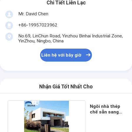
Chi Tiết Liên Lạc
Mr. David Chen
+86-19957023962
No.69, LinChun Road, Yinzhou Binhai Industrial Zone,
YinZhou, Ningbo, China
Liên hệ với bây giờ
Nhận Giá Tốt Nhất Cho
Ngôi nhà thép
chế sẵn sang
trọng