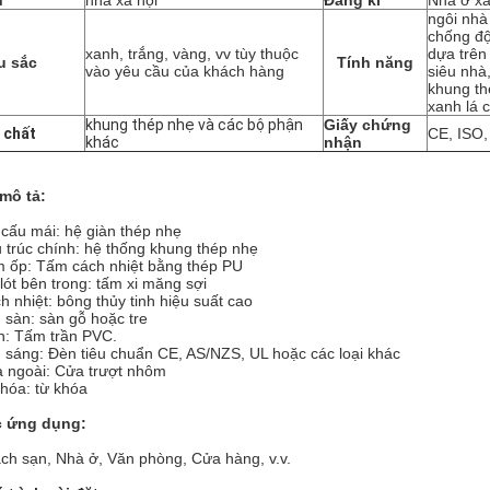
n
nhà xã hội
Đăng kí
Nhà ở xã
ngôi nhà
chống độ
xanh, trắng, vàng, vv tùy thuộc
dựa trên
u sắc
Tính năng
vào yêu cầu của khách hàng
siêu nhà
khung th
xanh lá c
khung thép nhẹ và các bộ phận
Giấy chứng
 chất
CE, ISO,
khác
nhận
mô tả:
 cấu mái: hệ giàn thép nhẹ
 trúc chính: hệ thống khung thép nhẹ
 ốp: Tấm cách nhiệt bằng thép PU
 lót bên trong: tấm xi măng sợi
h nhiệt: bông thủy tinh hiệu suất cao
 sàn: sàn gỗ hoặc tre
n: Tấm trần PVC.
 sáng: Đèn tiêu chuẩn CE, AS/NZS, UL hoặc các loại khác
 ngoài: Cửa trượt nhôm
khóa: từ khóa
 ứng dụng:
ch sạn, Nhà ở, Văn phòng, Cửa hàng, v.v.