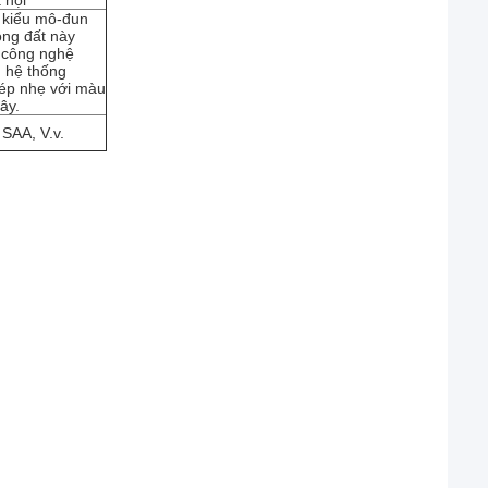
 hội
 kiểu mô-đun
ng đất này
 công nghệ
, hệ thống
ép nhẹ với màu
ây.
 SAA, V.v.