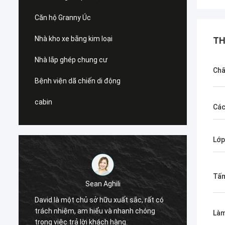
Căn hộ Granny Úc
Nhà kho xe bằng kim loại
TH
Nhà lắp ghép chung cư
Chấ
Bệnh viện dã chiến di động
cabin
Các
Lớp
Tấm
Sean Aghili
Tôi th
David là một chủ sở hữu xuất sắc, rất có
Smarth
trách nhiệm, am hiểu và nhanh chóng
Làm
kiếm c
trong việc trả lời khách hàng.