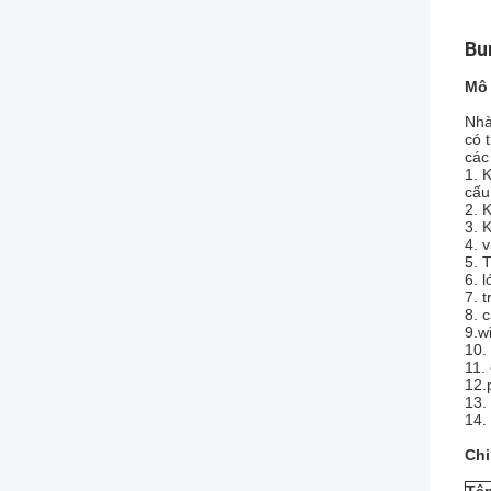
Bu
Mô 
Nhà
có 
các
1. 
cấu
2. 
3. 
4. 
5. 
6. 
7. 
8. 
9.w
10.
11.
12.
13.
14.
Chi