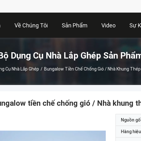
à
Về Chúng Tôi
Sản Phẩm
Video
Sự K
Bộ Dụng Cụ Nhà Lắp Ghép Sản Phẩ
ng Cụ Nhà Lắp Ghép
/
Bungalow Tiền Chế Chống Gió / Nhà Khung Thép
ngalow tiền chế chống gió / Nhà khung t
Nguồn gố
Hàng hiệu