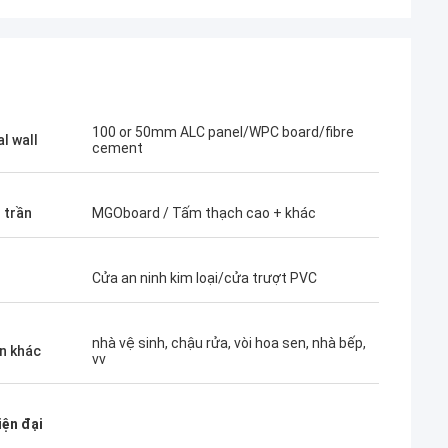
100 or 50mm ALC panel/WPC board/fibre
l wall
cement
u trần
MGOboard / Tấm thạch cao + khác
Cửa an ninh kim loại/cửa trượt PVC
nhà vệ sinh, chậu rửa, vòi hoa sen, nhà bếp,
ện khác
Bob
vv
Thật là một đội tuyệt vời, tôi rất vui khi
blue rất nghiêm
được trở thành đối tác và tôi cũng rất vui
iện đại
i tin tưởng họ.
khi trở thành những người bạn trong cuộc