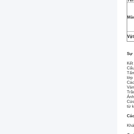
Tê
Mà
Vật
Sự 
Kết
Cấu
Tấm
lớp
Các
Ván
Trầ
Ánh
Cửa
từ 
Các
Khá