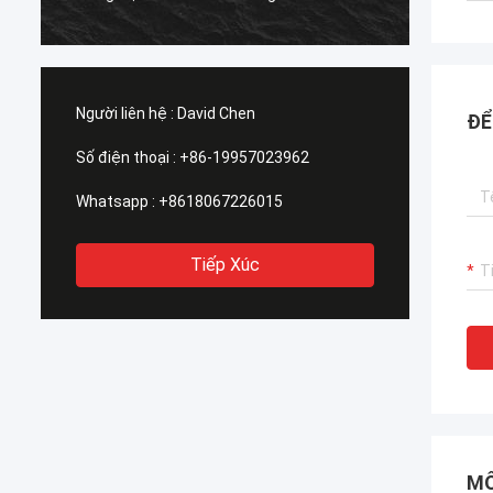
thể vậ
giới.
Người liên hệ :
David Chen
ĐỂ
Số điện thoại :
+86-19957023962
Whatsapp :
+8618067226015
Tiếp Xúc
MÔ