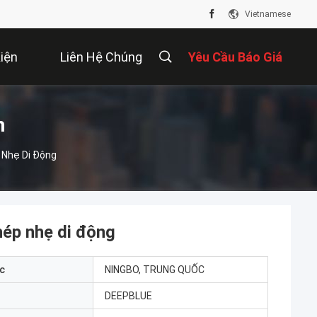
Vietnamese
iện
Liên Hệ Chúng
Yêu Cầu Báo Giá
Tôi
m
 Nhẹ Di Động
hép nhẹ di động
c
NINGBO, TRUNG QUỐC
DEEPBLUE