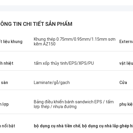
ÔNG TIN CHI TIẾT SẢN PHẨM
Khung thép 0.75mm/0.95mm/1.15mm sơn
t liệu khung
Externa
kẽm AZ150
h nhiệt
tấm xốp thủy tinh/EPS/XPS/PU
vật liệ
 sàn
Laminate/gỗ/gạch
Cửa
Bảng điều khiển bánh sandwich EPS / tấm
 lợp
phụ ki
Michael Cairns
lợp thép / nhựa đường
Gary
ực sự giới thiệu David từ Deep Blue
ouse cho những người đang tìm
Làm việc nhóm của Deep
 nổi bật
bộ dụng cụ nhà tiền chế
,
bộ dụng cụ nhà lắp ghép h
ác giải pháp nhà ở khung thép có
túc và có trách nhiệm, tô