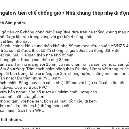
ngalow tiền chế chống gió / Nhà khung thép nhẹ di độ
tả Sản phẩm:
 gỗ tiền chế chống động đất DeepBlue dựa trên hệ thống khung thép nh
thể được lắp ráp trong vòng vài giờ bởi 4 công nhân.
 vật liệu như sau:
Kết cấu chính: Hệ khung thép khổ nhẹ 89mm theo tiêu chuẩn AS/NZS 4
 trúc có thể được thiết kế để chống lại gió 50m/s và động đất 9 độ.
Kết cấu mái: Hệ giàn thép nhẹ khổ 89mm.
Khung gầm: Khung sàn thép nhẹ 89mm
ván sàn: Tấm xi măng sợi 18mm có rào chắn hơi và sàn tre hoặc sàn g
Tấm ốp tường: Tấm cách nhiệt bằng thép PU dày 16mm với trang trí đ
lớp lót bên trong: tấm xi măng sợi 9m, chống nước, chống mối mọt, an 
trần nhà: tấm trần nhựa PVC 8mm
cách nhiệt: Bông thủy tinh cách nhiệt 89mm với hiệu suất cách âm tốt.
indows: Cửa sổ trượt PVC
 cửa bên ngoài: cửa sổ trượt aluminim chất lượng cao
 cửa nội thất: cửa gỗ sơn
phòng tắm: vòi hoa sen, bồn rửa mặt, bồn cầu đi kèm
 lợp mái: lợp tôn có hệ thống máng xối
 sàn hiên: Sàn hiên WPC.
 tiết nhanh: