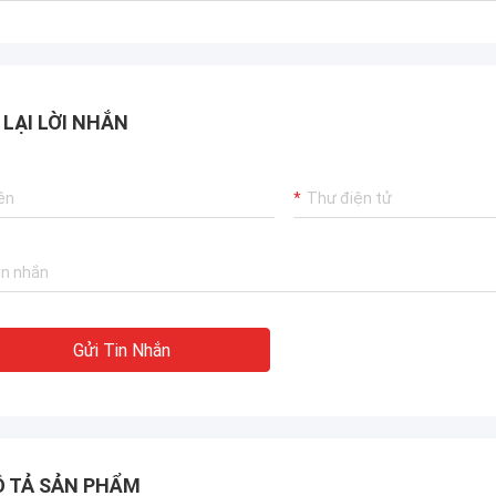
n chuyển đến bất kỳ đâu trên thế
 LẠI LỜI NHẮN
Gửi Tin Nhắn
 TẢ SẢN PHẨM