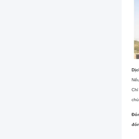
Dịc
Nếu
Chỉ
chú
Đón
đón